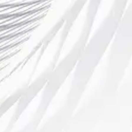
订阅我们的邮箱