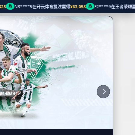
展示
体育资讯
体育种类
接洽K8平台
动体验新平台