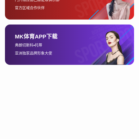
2、现代体育的发展趋势
随着全球化进程加快，南亚地区现代体育逐渐引入国际
规则和竞技体系。板球成为南亚国家最具代表性的现代
体育项目，印度、巴基斯坦和斯里兰卡在国际板球赛事
中表现突出，带动了体育产业和相关经济的发展。
现代体育设施和训练体系的完善是推动竞技水平提升的
关键。各国政府和企业加大投资力度，建设高水平体育
场馆和训练基地，同时引进国际教练和管理经验，提高
运动员综合素质和竞技能力。
科技手段的应用也为现代体育发展提供了新动力。例如
数据分析、智能穿戴设备和运动康复技术被广泛应用于
训练和比赛中，使南亚运动员在国际赛事中具备更强竞
争力。
3、社会经济推动作用
经济发展水平对体育事业具有直接推动作用。南亚部分
国家通过体育产业化，实现赛事运营、媒体转播和体育
旅游的经济效益增长，进而形成良性循环，推动体育基
础设施和人才培养持续改善。