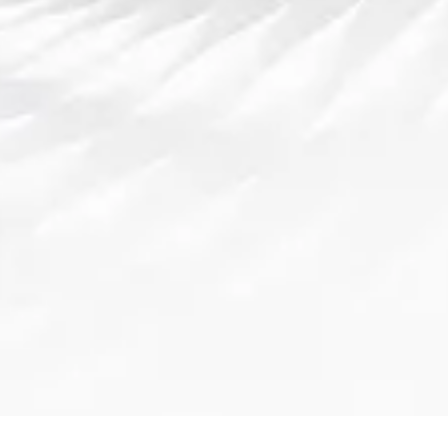
了解K8凯发娱乐
项目展示
体育资讯
体育种类
接洽K8平台
K8凯发娱乐🐺【e88.co】™，K8平台提供实时赛事服务，
K8官网平台支持互动竞猜和赛事数据更新，为用户带来无