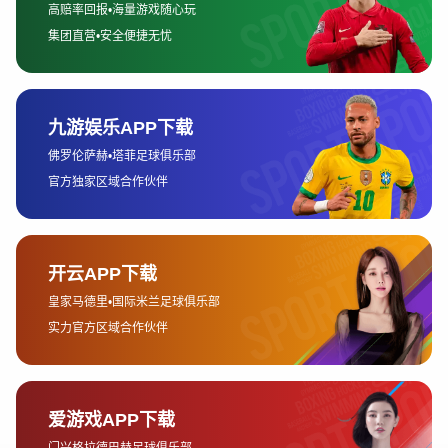
1、传统体育的历史底蕴
南亚地区的传统体育形式丰富多样，涵盖武术、摔跤、
板球等多种项目。这些体育项目不仅是一种娱乐方式，
更是文化传承的重要载体。例如，印度的卡巴迪和马来
西亚的柔术，不仅体现了身体技能，也蕴含着社会伦理
与民族精神。
传统体育在乡村和社区生活中具有深远影响。节庆、祭
祀和宗教活动常常伴随体育竞赛，这些活动不仅增强了
社区凝聚力，也使体育成为社会交往和文化认同的重要
途径。
此外，南亚传统体育还体现了地区特色与文化差异。例
如斯里兰卡的帆船比赛与尼泊尔的登山竞赛，都是在特
定地理环境和文化背景下发展起来的。这种地域性不仅
丰富了体育文化，也吸引了国际游客关注，推动了文化
传播。