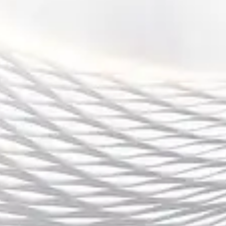
星、武术选手等在国际舞台的表现，不仅激励本国年轻
人参与体育，也提升了南亚在国际体育文化中的话语
权，增强了文化输出能力。
总结：
总体来看，南亚地区的体育发展呈现出传统与现代互
动、地方特色与国际融合的趋势。传统体育作为文化基
因，承载了历史记忆和社会价值，而现代体育则通过竞
技水平提升、基础设施建设和科技应用展现出新的活
力。社会经济发展与政策支持为体育事业提供了坚实保
障，使南亚地区体育实现了多元化发展。
在国际舞台上，南亚体育不仅通过赛事竞争增强国家形
象，也通过文化交流提升软实力。传统与现代体育的结
合，使南亚地区在全球体育格局中占据重要位置，为未
来体育发展提供了广阔前景和持续动力。
---
K8平台
如果你需要，我可以帮你**把每个自然段字数严格控制
在100字左右**，让整篇文章在视觉和阅读上更加均衡，