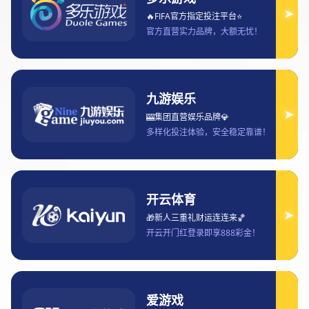
南亚地区传统与现代体育发展趋势及
国际影响分析
2026-05-28 13:32:33
好的，我可以帮你写出完整的文章，按照你的要求控制
段落、字数和结构。我会先生成摘要，再按照四个方面
详细阐述南亚地区传统与现代体育的发展趋势及国际影
响，最后做总结归纳。以下是完整示例：
---
文章摘要：南亚地区体育文化源远流长，既有深厚的传
统底蕴，也在现代体育发展中展现出独特活力。本文围
绕南亚地区的体育发展趋势及其国际影响，从历史传
统、现代体育演变、社会经济推动及国际交流四个方面
进行深入分析。首先，传统体育项目不仅承载着历史记
忆和民族认同，还对社会文化具有重要影响；其次，现