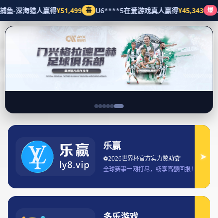
项目展示
首页
I(NAME
维基体育全面解析全球各类运动项目发
展与赛事动态