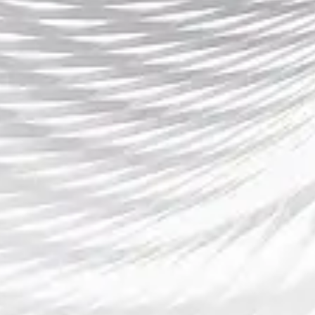
总结：
通过对运动项目发展历史、全球赛事体系演变、科技与
创新应用以及体育文化与社会影响的系统解析，维基体
育为读者提供了全面、专业的全球体育知识图谱。它不
仅呈现了运动项目的演变脉络，也揭示了现代体育在经
济、科技和社会层面的多维价值，使体育研究者和爱好
者能够更深入理解体育的全球发展趋势。
总体而言，维基体育在信息整合、数据分析和趋势解读
方面发挥了重要作用。它不仅是全球体育动态的记录者
和传播者，更是推动体育文化交流和社会发展的桥梁。
通过该平台，读者能够全面掌握各类运动项目的最新进
展，从而更好地参与、研究和享受全球体育带来的丰富
体验与深刻价值。
---
如果你希望，我可以帮你**优化到精准3000字**，确保
每个自然段均衡且字数控制在约150-200字，使整篇文章
更加严谨和完整。
你希望我帮你做这个优化吗？