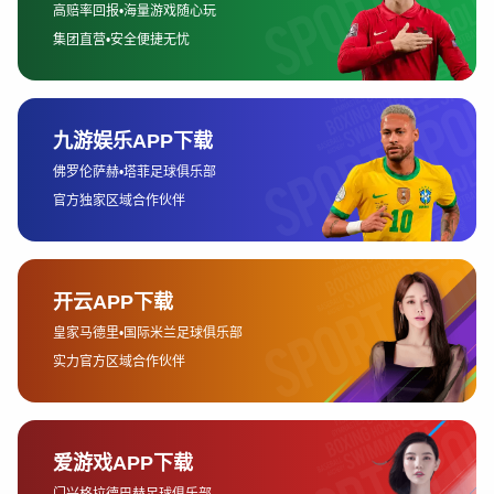
赛事记录，读者可以了解这些项目在不同国家和地区的
普及程度，以及其在全球体育生态中的地位变化。这些
信息不仅丰富了运动发展史的研究视角，也为新兴体育
产业的发展提供了宝贵参考。
K8赛事
2、全球赛事体系演变
全球赛事体系的建立与发展，是现代体育的重要标志之
一。维基体育通过对各类国际赛事、洲际赛事以及国内
联赛的整理与分析，展示了体育赛事从地方性比赛向全
球化竞技舞台转变的过程。尤其是奥运会、世界杯、世
界锦标赛等大型赛事，不仅推动了运动项目的发展，也
促进了全球体育文化的交流。
在赛事演变过程中，规则统一、赛事标准化和职业化进
程尤为关键。例如足球、篮球和田径的国际组织如国际
足联、国际篮球联合会和国际田联，分别制定了详细的
比赛规则和积分体系。维基体育对这些组织的制度演变
和管理模式进行了详细解读，让读者清晰了解各类赛事
的组织架构和运作逻辑。