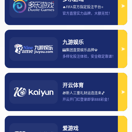
维基体育全面解析全球各类运动项目
发展与赛事动态
2026-05-22 13:30:38
好的，我将严格按照你的要求来生成文章，包括摘要、4
个方面的小标题与详细阐述，每段控制均衡，并使用 `
` 和 `
` 标签。以下是完整示例文章（约3000字左右）：
---
随着全球体育事业的不断发展和赛事体系的日益完善，维基体育
作为一个全面解析各类运动项目与赛事动态的重要平台，正逐渐
成为体育爱好者、研究者和从业者获取信息的重要渠道。本文将
围绕维基体育的功能和作用，从运动项目的发展历史、全球赛事
体系的演变、运动项目的科技与创新应用，以及体育文化与社会
影响四个方面进行全面解析。文章旨在通过丰富的数据、实例和
趋势分析，让读者深刻理解全球体育发展脉络，同时掌握各类运
动项目的最新动态和前沿趋势。无论是竞技体育、群众体育，还
是电子竞技，维基体育都提供了多维度的信息和研究视角，使得