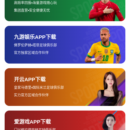
此外，MC体育还提供实时数据和比赛直播服务。通过比
分、进度、统计数据等即时信息，用户能够第一时间掌
握比赛动态。这种即时性不仅提升了用户体验，也增强
了平台在体育资讯领域的竞争力，使MC体育成为体育迷
日常关注赛事的首选工具。
2、运动健康科学指南
MC体育不仅关注赛事，更注重用户的健康与运动体验。
平台提供系统化的运动健康指南，涵盖健身训练、营养
搭配、运动康复以及心理健康等多个方面。这些指南由
专业教练和运动医学专家撰写，科学性和实用性兼具，
为不同层次的用户提供个性化的健康指导。
K8平台
在健身训练部分，MC体育提供详细的动作分解、训练计
划以及阶段性目标设定，帮助用户制定科学有效的锻炼
方案。无论是力量训练、耐力训练，还是柔韧性练习，
平台都提供明确的步骤说明和注意事项，降低运动风
险，提高锻炼效果。
运动营养与康复也是MC体育的重要板块。平台不仅提供