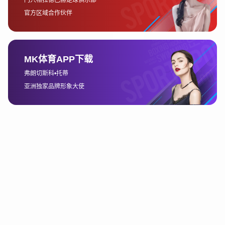
为用户呈现运动员在技术、战术、心理等方面的综合表
现。
每场比赛结束后，开博体育都会对关键球员进行单项评
分和亮点分析。例如，通过对球员在比赛中关键动作的
解读、技术细节的点评，用户不仅可以了解比赛结果，
更能掌握运动员的实力和潜力。
此外，平台还关注运动员的成长轨迹和职业规划，通过
采访、数据跟踪和案例分析，让用户全面了解运动员的
发展过程。这种深度报道不仅增加了赛事的观赏性，也
提升了用户对体育文化的认知和兴趣。
4、体育行业趋势前瞻
除了赛事和运动员信息，开博体育还对体育行业的整体
趋势进行前瞻性分析。通过研究政策动态、市场变化、
技术应用以及赛事商业化发展，平台为用户提供宏观视
角的体育资讯。
开博体育关注体育产业链的各个环节，包括俱乐部运
营、赞助合作、传媒传播和赛事管理等。通过对行业趋
势的深度解读，用户可以了解体育领域的新动向和潜在