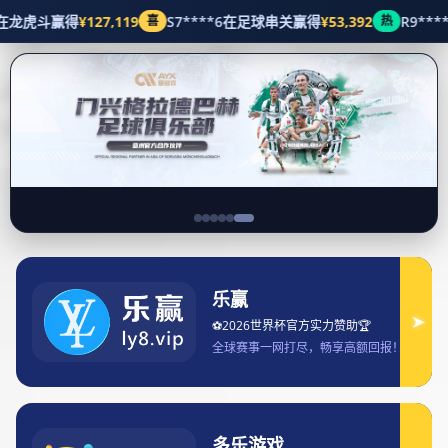
项目展示
首页
I(NAME
开博体育全面解析最新赛事动态与专业
体育资讯分享