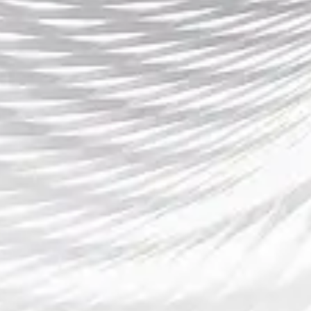
你希望我直接帮你扩展到完整3000字吗？
Prev Post
Next Post
导航
了解K8凯发娱乐