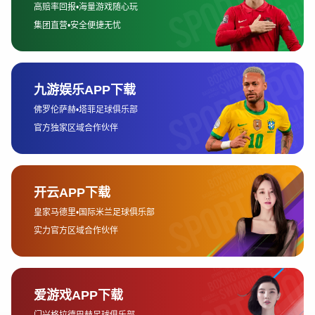
赛动态。实时更新的数据和灵活的提醒机制，为体育爱
好者提供了极高的使用便利性和沉浸式体验。
2、比赛数据科学分析
数据是现代体育不可或缺的重要元素。开博体育利用大
数据技术对比赛进行全面解析，包括球队战术、球员表
现、历史交锋以及统计指标等，为用户提供科学、直观
的分析视角。
通过深入挖掘数据背后的规律，开博体育能够发现比赛
中潜在的趋势和亮点。例如，通过对球员跑动距离、投
篮命中率、传球成功率的统计，用户可以直观感受到运
动员在比赛中的状态和战术执行力。
不仅如此，开博体育还提供专业的预测模型和比赛指数
分析，使用户在关注赛事的同时，也能够获得策略参考
和数据支持。这种科学化分析方式，极大地提升了平台
的专业性和用户黏性。
3、运动员表现专业点评
开博体育在赛事报道中注重对运动员个人表现的深入点
评。通过专业记者和运动分析师的联合评述，平台能够