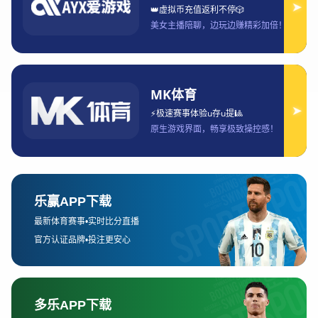
容。在新时代的体育信息环境下，开博体育不仅是赛事
报道的窗口，更是运动爱好者获取知识、提升理解和参
与体育活动的重要桥梁。通过本文的阐述，读者将对开
博体育如何整合多维度信息、提供深度解析、增强体育
体验有清晰认知，并能够理解其在推动体育文化发展中
的独特作用。
1、赛事信息实时跟踪
开博体育通过先进的赛事数据采集系统，实现了对国内
外各类体育赛事的实时跟踪。无论是足球、篮球、网球
还是综合性运动会，平台都能够第一时间提供赛程安
排、比分变化以及关键事件提醒，让用户不错过任何重
要时刻。
在赛事直播和赛后报道方面，开博体育不仅关注最终结
果，更注重过程中的精彩瞬间。通过图文、视频和互动
评论等多种形式，用户可以全面了解比赛进程，并获得
多角度的赛事分析体验。
此外，开博体育还利用移动端推送和社交媒体整合功
能，使用户能够在手机、平板或电脑上随时掌握最新比