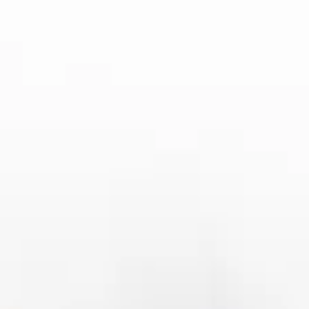
机会。
同时，平台还通过专题报道和专家访谈等形式，探讨体
育科技、训练方法和运动健康等前沿话题，帮助用户不
仅停留在赛事层面，更能从全局视角理解体育行业的变
化和发展。