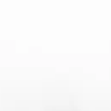
B体育正在积极布局下一代技术，包括元宇宙、区块链
。
字运动员将成为可能。用户不仅可以观看比赛，还可以以
式。
交易透明度。通过数字资产与智能合约，B体育能够构建
。B体育将通过多语言支持与本地化运营，进一步拓展国