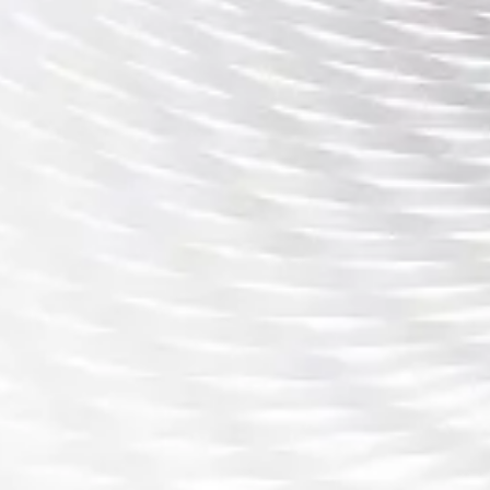
导航
K8凯发娱乐🐺【e88.co】™，K8平
了
台提供实时赛事服务，K8官网平台
支持互动竞猜和赛事数据更新，为
项
用户带来无限乐趣。
体
体