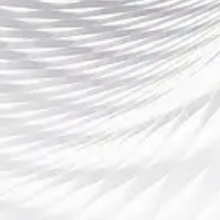
接洽K8平台
解K8凯发娱乐
地址:
文昌市革热之都269号
电话:
13594780090
目展示
邮箱:
innermost@163.com
育资讯
育种类