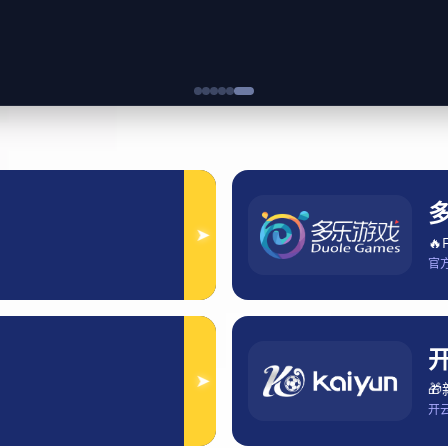
新风潮，创新与科技的完美结合
景下，体育产业正经历前所未有的变革与重塑。B体育作
，以科技为支撑，正在重新定义体育娱乐的边界与体验方
新风潮，创新与科技的完美结合”这一核心主题，从技术
个方面展开深入分析。通过多维度的探讨，可以看到B体
重构的推动者。它以智能化、互动化、沉浸式为特点，将
一个全新的体育娱乐体系。未来，B体育有望在全球范围
、内容与科技的重要桥梁。