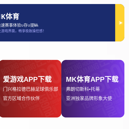
了解K8凯发娱乐
项目展示
体育资讯
体育种类
接洽K8平台