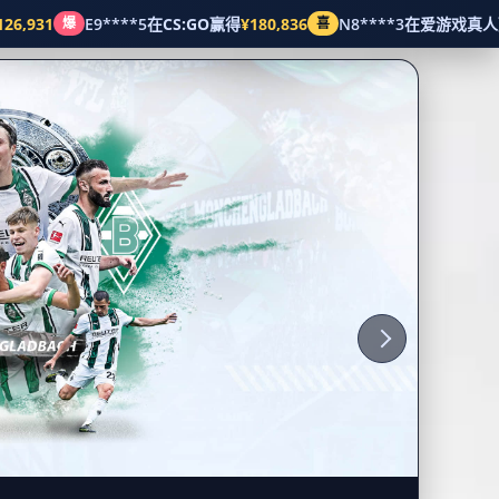
展示
体育资讯
体育种类
接洽K8平台
美结合