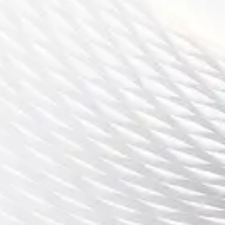
综上所述，B体育以科技为核心驱动力，通
个具有高度竞争力的体育娱乐新生态。它不
之间的关系，使体育从单一观赏活动转变为
未来，随着技术的不断进步与用户需求的持
位置。其探索与实践不仅为行业提供了新的
整个产业迈向更加智能化与多元化的新时代
Prev Post
Next Post