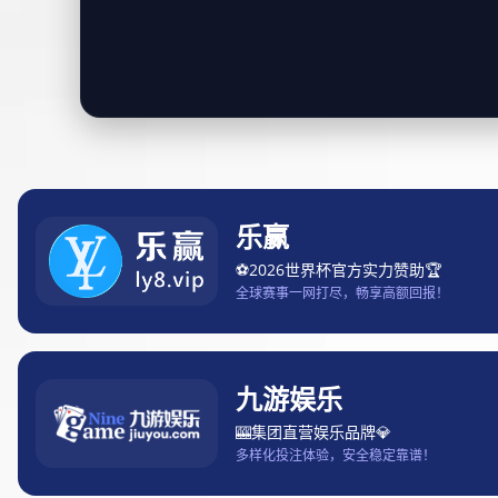
B体育：探索未来体育娱乐
2026-03-31 17:36:33
在数字化浪潮与智能科技高速发展的时代背
为新兴体育娱乐平台的代表，以创新为驱动
式。本文将围绕“B体育：探索未来体育娱乐
驱动、用户体验、产业融合以及未来发展四
育不仅是技术应用的实践者，更是体育生态
传统体育观赛与现代科技深度融合，构建出
内引领体育娱乐的创新方向，成为连接用户