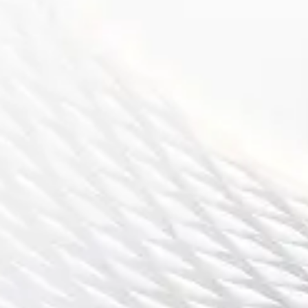
面对日益激烈的市场竞争，1122体育的未
技术、人工智能的不断发展，1122体育平
事的线上线下深度融合，为全球体育市场开
总结：