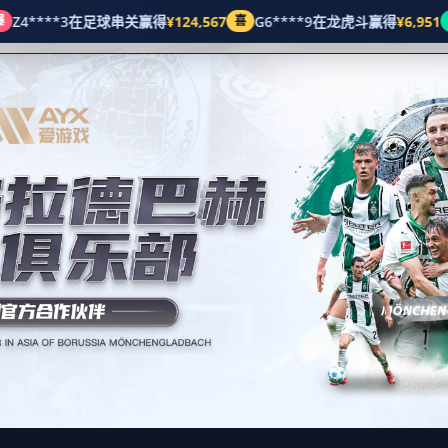
了解K8凯发娱乐
项目
项目展示
I(NAME
1122体育全面分析：最新赛事动态、热门项目与行业趋