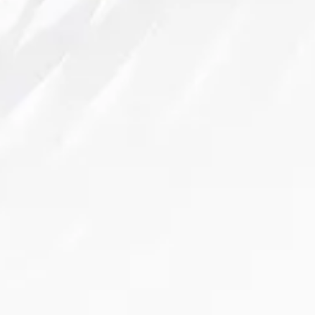
订阅我们的邮箱
获取最新咨询和优惠等消息
Subscribe