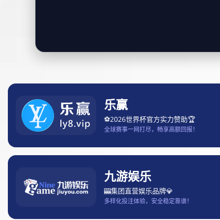
1122体育全面分析：最新
解读
2026-03-26 17:22:35
本文将对1122体育进行全面分析，探讨最
度出发，文章将细致阐述体育行业的当前发展
中正日益兴起的趋势以及如何影响着赛事和
育赛事的最新动态，探讨国内外赛事的变革
了更多关注，尤其是随着科技与信息化的发
的未来趋势，分析哪些技术创新和商业模式正