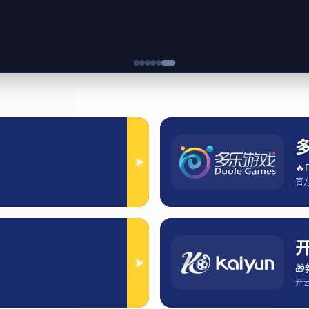
赛事动态、热门项目与行业趋势深度
新赛事动态、热门项目和行业趋势的深度解读。从不同维
，结合1122体育平台的特征与运作，展现出体育市场
用户体验。内容将分为四个方面进行详细讨论：首先是体
与发展；接着分析体育行业中的热门项目，哪些项目吸引
展，哪些新兴项目在蓬勃发展；第三部分则聚焦体育产业
在重塑体育行业；最后，探讨1122体育作为平台在这