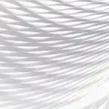
体育行业正在经历一场深刻的变革。无论是在赛事的多样
业模式的创新上，体育产业都显现出强劲的成长势头。
于拥有强大的赛事资源，还在于深刻理解行业趋势和用户
产业将迎来更加广阔的市场和无限的可能。1122体育
可持续发展，最终成为全球体育市场的重要一环。