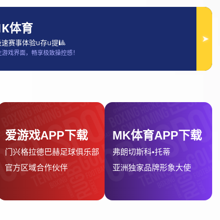
了解K8凯发娱乐
项目展示
体育资讯
体育种类
接洽K8平台