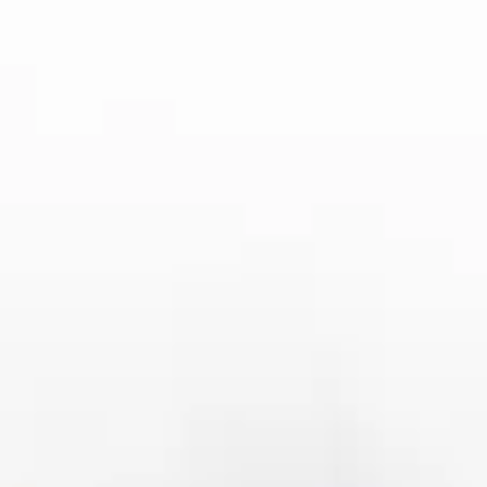
知。
四、重要对阵与看点
2026年英雄联盟全球赛事中，最受关注的无疑是传统强
队之间的直接对话。这类对阵往往不仅关乎胜负，更代
表着赛区荣誉与战术体系的正面较量，是全年赛事中最
具话题性的看点之一。
新生力量与老牌豪门的交锋同样值得期待。随着新选手
的不断涌现，一些新晋战队在国际赛场上展现出不俗的
竞争力，他们与老牌强队之间的碰撞，往往能带来出人
意料的比赛走向。
K8平台
在全球总决赛阶段，淘汰赛的每一场对阵都具备“生死局”
属性。赛程的残酷性与高强度对抗，使得这些比赛成为
年度最具观赏价值的内容，也是观众观赛备忘中必须重
点标注的部分。