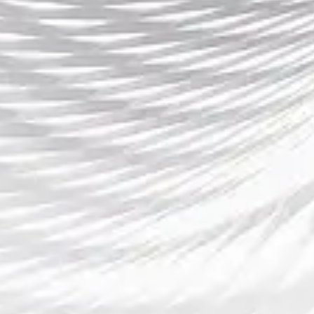
导航
了解K8凯发娱乐
项目展示
体育资讯
体育种类
接洽K8平台