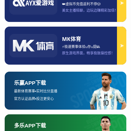
赛区荣誉与世界格局的重要比赛，从而全面提升2026年
英雄联盟全球赛事的观赛体验。
一、全球赛事整体框架
2026年英雄联盟全球赛事在整体结构上延续“全年多阶
段、多层级”的体系，但在节奏安排与赛事衔接方面更加
紧凑。全年赛事以各大赛区的春夏季联赛为基础，通过
国际赛事逐步筛选出最具竞争力的队伍，最终汇聚于全
球总决赛这一年度巅峰舞台。
从时间维度来看，赛事大致分为赛区内联赛期、国际对
抗期与全球决战期三大阶段。每一阶段都有明确的时间
窗口与竞技目标，既保证了赛区内部竞争的完整性，也
增强了跨赛区对抗的连续性，使观众能够形成清晰的观
赛节奏。
在赛事层级方面，2026年的全球赛事更加注重不同赛事
之间的关联性。国际赛事不再只是独立存在的“表演舞
台”，而是直接影响赛区积分、全球排名以及全球总决赛
席位分配的重要环节，这使得每一场国际对抗都具备更
高的战略意义。