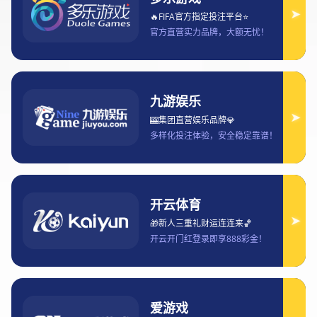
金年会体育引领体育产业新风潮 打造
全方位运动生态平台
2026-06-06 17:08:36
在体育产业不断升级与数字化转型的时代背景下，金年
会体育以创新理念和科技驱动为核心，逐步构建起覆盖
赛事、内容、服务与用户体验的全方位运动生态平台。
本文围绕“金年会体育引领体育产业新风潮，打造全方位
运动生态平台”这一主题，从产业趋势洞察、平台生态构
建、科技赋能创新以及用户价值提升四大方面展开深入
分析。文章指出，金年会体育不仅顺应了体育产业多元
化发展的趋势，更通过整合资源与优化结构，实现了从
单一服务向综合生态的跃迁。同时，其在数字技术应用
与用户体验优化方面的持续探索，也为行业树立了标
杆。通过对其发展路径与战略布局的梳理，可以清晰看
到一个以用户为中心、以技术为驱动、以生态为支撑的