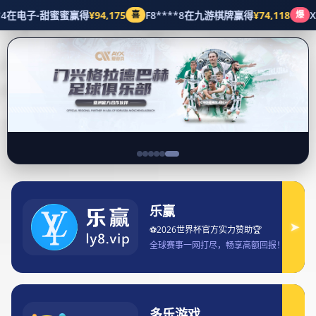
体育资讯
首页
I(NAME
金年会体育引领体育产业新风潮 打造全
方位运动生态平台