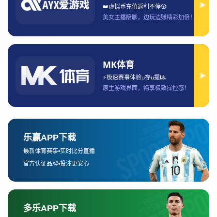
现代体育产业新模式正在成型，为未来体育产业的高质
量发展提供了重要参考。
1、产业趋势深度洞察
在全球体育产业蓬勃发展的背景下，市场需求正从传统
观赛向多维参与转变。金年会体育敏锐捕捉这一趋势，
通过深入分析用户行为与行业动态，构建起符合新时代
需求的发展战略，为平台的长期增长奠定了坚实基础。
随着全民健身理念的普及与消费升级，体育产业逐渐呈
现出多元化、个性化的发展特征。金年会体育通过数据
分析与市场调研，精准把握不同用户群体的需求差异，
从而在产品设计与服务供给上实现更高匹配度。
与此同时，政策层面对体育产业的支持力度不断加大，
也为行业发展提供了良好环境。金年会体育积极响应政
策导向，结合自身优势，推动体育资源的合理配置与高
效利用，实现企业与行业的协同发展。
2、生态平台系统构建
金年会体育通过整合赛事资源、内容资源与服务资源，
逐步构建起一个多层次、多维度的体育生态平台。这一