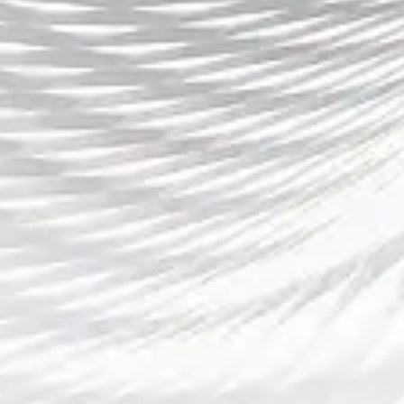
了解K8凯发娱乐
项目展示
体育资讯
体育种类
接洽K8平台