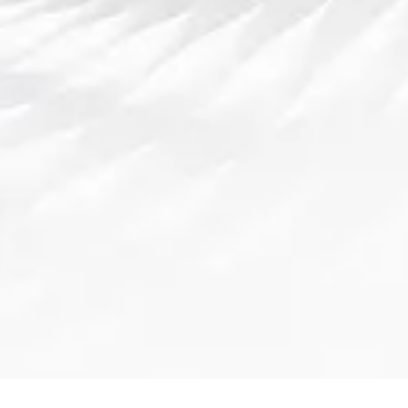
K8凯发娱乐🐺【e88.co】™，K8平台提供实时赛事服务，
K8官网平台支持互动竞猜和赛事数据更新，为用户带来无
限乐趣。
导航
了解K8凯发娱乐
项目展示
体育资讯
体育种类
接洽K8平台
SiteMap