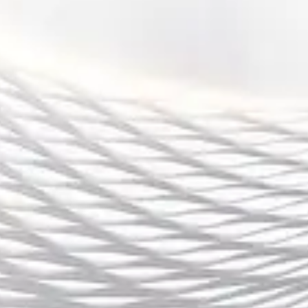
未来，随着技术进步与市场需求的不断变化，金年会体
育有望继续深化生态布局，拓展更多应用场景，进一步
引领体育产业迈向更加智能化、融合化的发展阶段，为
行业创造更大的价值空间。
K8平台
Prev Post
Next Post
导航