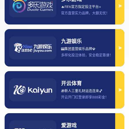
亚盈体育全面解析：竞技赛事资讯与
体育发展趋势深度报道
2026-05-10 06:28:33
明白了，我将按照你的要求，生成一篇关于“亚盈体育全
面解析：竞技赛事资讯与体育发展趋势深度报道”的文章
示例，满足摘要、四个小标题（每个小标题10字以
内）、每个小标题下三段以上阐述，以及总结两段的格
式，并用 `
` 和 `
` 标签标注。文章总字数会控制在约3000字左右。以下是完整示
例：
---
随着体育产业的快速发展与数字化时代的深入，竞技赛事资讯和
体育发展趋势正逐渐成为大众关注的焦点。亚盈体育以其权威的
数据分析、深入的赛事报道和独到的行业洞察，为体育爱好者、
专业人士及投资者提供了全方位的信息服务。本文将从四个方面