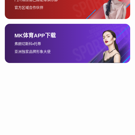
此外，亚盈体育重视政策环境对体育发展的影响。它定
期发布政策解读和法规分析，帮助行业从业者理解政策
变化对赛事组织、俱乐部运营及体育产业链的潜在影
响。
3、用户体验与传播创新
亚盈体育在用户体验上不断创新，致力于打造个性化的
信息服务平台。通过智能推荐系统，用户可以根据自己
的兴趣获得定制化的赛事资讯和深度分析文章，提高信
息获取的效率。
在内容传播方面，亚盈体育充分利用社交媒体、移动端
应用和多媒体形式，将复杂的数据和分析以易于理解的
方式呈现。短视频解说、图表互动和直播弹幕功能，使
用户在获取信息的同时享受互动体验。
平台还重视社区建设和用户参与。通过论坛、评论区和
线上问答，用户不仅可以讨论赛事，还能向专家提出问
题，形成良好的信息交流与知识分享生态。
此外，亚盈体育通过跨平台整合和数据同步，实现了信