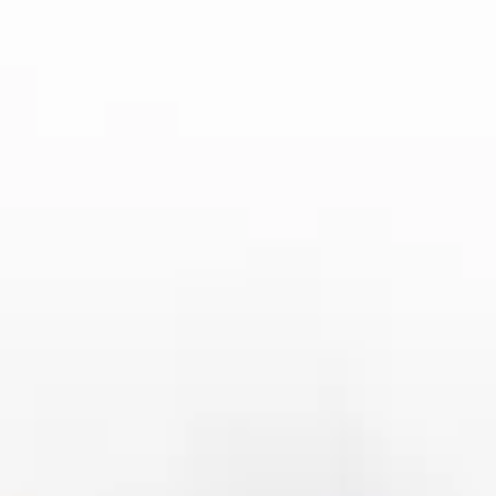
息无缝衔接。无论是在PC端、移动端还是智能电视上，
用户都能获得一致的高质量内容，提升整体使用体验。
4、体育产业推动实践