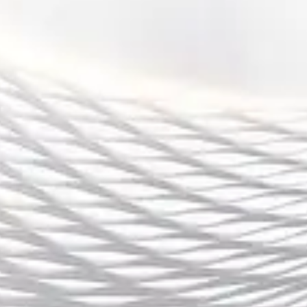
Prev Post
Next Post
导航
了解K8凯发娱乐
项目展示