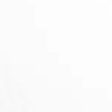
常常受到伤停消息、舆论导向以及资金流向
数据解读的关键在于“合理性”而非“高低”
中的隐藏逻辑，避免盲目追随热门方向。
结合进球数、让球幅度与水位变化进行综合
巧，往往建立在对数据背后逻辑的深入理解
三、临场实战策略运
欧洲杯赛事实战中，临场策略的运用直接影
也可能导致结果偏差。
赛前公布的首发阵容是临场分析的重点。核
重心产生明显影响，这些变化需要迅速纳入
比赛时间节点同样值得关注。小组赛与淘汰
可能出现保守或极端进攻的情况，实战判断
高胜率策略强调顺势而为，而非一成不变。
体成功率的重要手段。