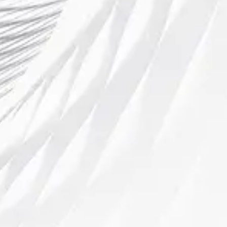
订阅我们的邮箱
获取最新咨询和优惠等消息
Subscribe