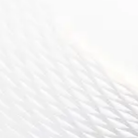
四、资金与心态管理
无论分析多么精准，缺乏良好的资金与心态
引发连续决策失误，因此管理策略尤为重要
合理分配资金是控制风险的第一步。避免将
效降低波动带来的压力。
K8赛事
心态管理同样关键。面对连续比赛结果的起
原则，这是高胜率策略能够长期奏效的重要
将欧洲杯视为一个完整周期进行规划，而非
长期中实现稳定表现。
总结：
综合来看，欧洲杯赛事实战解析与高胜率投
过对基本面、数据逻辑、临场策略以及资金
在实际应用中，读者应根据自身经验与风险
体系。唯有坚持理性、持续学习，才能在欧